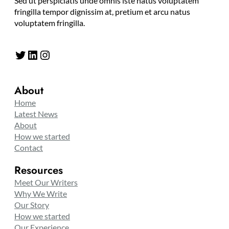
Sed ut perspiciatis unde omnis iste natus voluptatem
fringilla tempor dignissim at, pretium et arcu natus
voluptatem fringilla.
Twitter
LinkedIn
Instagram
About
Home
Latest News
About
How we started
Contact
Resources
Meet Our Writers
Why We Write
Our Story
How we started
Our Experience