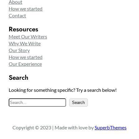
About
How we started
Contact
Resources
Meet Our Writers
Why We Write
Our Story
How we started
Our Experience
Search
Looking for something specific? Try a search below!
S
Search
e
a
r
Copyright © 2023 | Made with love by
SuperbThemes
c
h