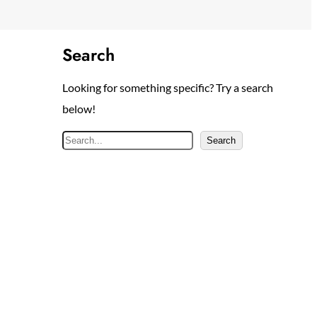
Search
Looking for something specific? Try a search
below!
S
Search
e
a
r
c
h