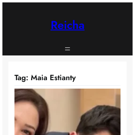
Skip
to
content
Reicha
Tag:
Maia Estianty