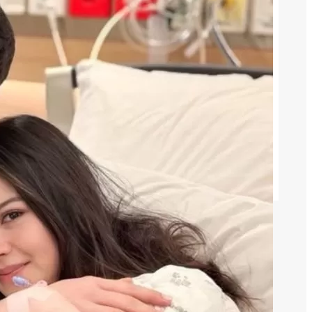
August 7, 2026
Pihak ART Nur Khawatir Erin Wartia
Hilangkan Barang
August 6, 2026
Joanna Alexandra Menikah Lagi,
Tampil dengan Gaun Pink
August 4, 2026