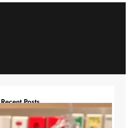
Recent Posts
4 Cara Aman agar Alpukat Tak
Cepat Kecokelatan