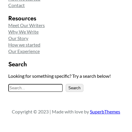
Contact
Resources
Meet Our Writers
Why We Write
Our Story
How we started
Our Experience
Search
Looking for something specific? Try a search below!
S
Search
e
a
r
Copyright © 2023 | Made with love by
SuperbThemes
c
h