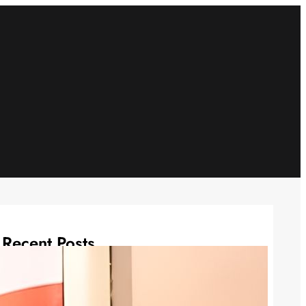
Recent Posts
Pihak ART Nur Khawatir Erin Wartia
Hilangkan Barang