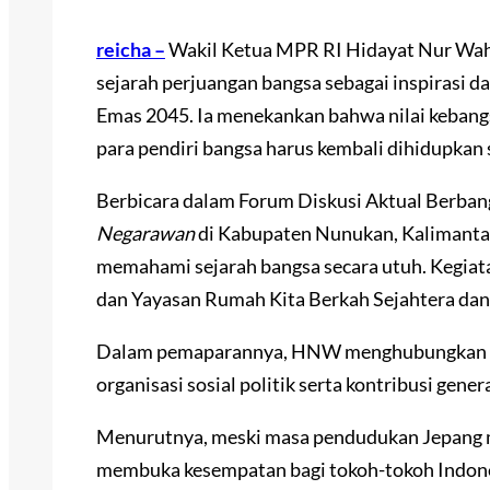
reicha –
Wakil Ketua MPR RI Hidayat Nur Wah
sejarah perjuangan bangsa sebagai inspirasi
Emas 2045. Ia menekankan bahwa nilai kebangs
para pendiri bangsa harus kembali dihidupkan s
Berbicara dalam Forum Diskusi Aktual Berba
Negarawan
di Kabupaten Nunukan, Kalimant
memahami sejarah bangsa secara utuh. Kegiata
dan Yayasan Rumah Kita Berkah Sejahtera dan 
Dalam pemaparannya, HNW menghubungkan k
organisasi sosial politik serta kontribusi gen
Menurutnya, meski masa pendudukan Jepang m
membuka kesempatan bagi tokoh-tokoh Indon