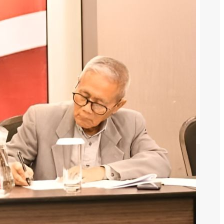
August 6, 2026
Joanna Alexandra Menikah Lagi,
Tampil dengan Gaun Pink
August 4, 2026
Neraca RI Diproyeksi Defisit USD1
Miliar pada Juni 2026
August 3, 2026