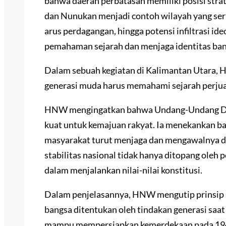
bahwa daerah perbatasan memiliki posisi stra
dan Nunukan menjadi contoh wilayah yang se
arus perdagangan, hingga potensi infiltrasi id
pemahaman sejarah dan menjaga identitas ban
Dalam sebuah kegiatan di Kalimantan Utara
generasi muda harus memahami sejarah perju
HNW mengingatkan bahwa Undang-Undang Das
kuat untuk kemajuan rakyat. Ia menekankan bah
masyarakat turut menjaga dan mengawalnya d
stabilitas nasional tidak hanya ditopang oleh 
dalam menjalankan nilai-nilai konstitusi.
Dalam penjelasannya, HNW mengutip prinsip
bangsa ditentukan oleh tindakan generasi saa
mampu mempersiapkan kemerdekaan pada 1945 